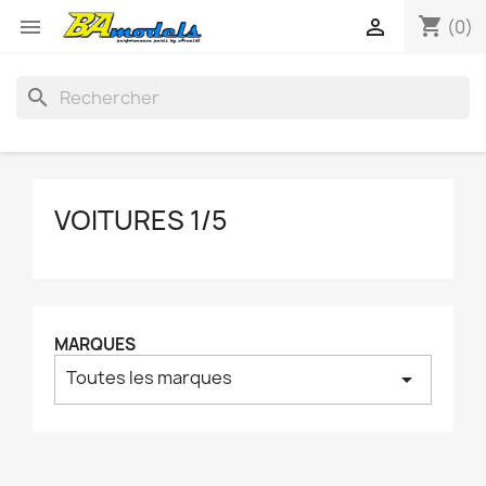
shopping_cart


(0)
search
VOITURES 1/5
MARQUES
Toutes les marques
arrow_drop_down