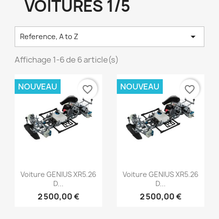
VOITURES 1/5

Reference, A to Z
Affichage 1-6 de 6 article(s)
NOUVEAU
NOUVEAU
favorite_border
favorite_border
Aperçu rapide
Aperçu rapide


Voiture GENIUS XR5.26
Voiture GENIUS XR5.26
D...
D...
2 500,00 €
2 500,00 €