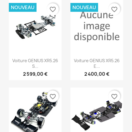
NOUVEAU
NOUVEAU
favorite_border
favorite_border
Aperçu rapide
Aperçu rapide


Voiture GENIUS XR5.26
Voiture GENIUS XR5.26
S...
E...
2 599,00 €
2 400,00 €
favorite_border
favorite_border