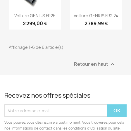
Aperçu rapide
Aperçu rapide


Voiture GENIUS FR2E
Voiture GENIUS FR2.24
2 299,00 €
2 789,99 €
Affichage 1-6 de 6 article(s)
Retour en haut

Recevez nos offres spéciales
Vous pouvez vous désinscrire à tout moment. Vous trouverez pour cela
nos informations de contact dans les conditions d'utilisation du site.