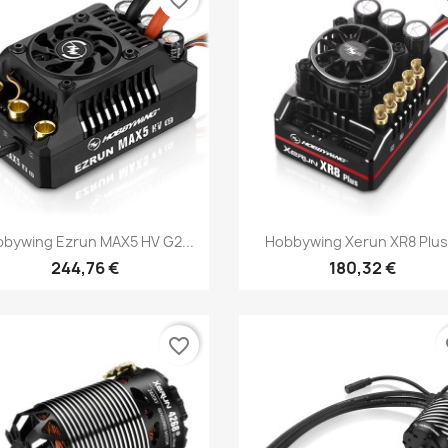
Aperçu rapide
Aperçu rapide


bywing Ezrun MAX5 HV G2...
Hobbywing Xerun XR8 Plus.
244,76 €
180,32 €
favorite_border
fa