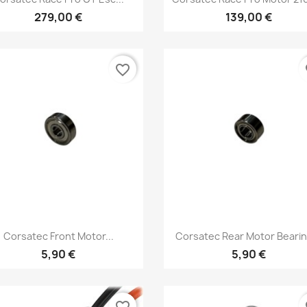
279,00 €
139,00 €
favorite_border
fa
Aperçu rapide
Aperçu rapide


Corsatec Front Motor...
Corsatec Rear Motor Bearing
5,90 €
5,90 €
favorite_border
fa