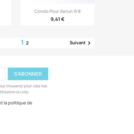
Aperçu rapide

Condo Pour Xerun Xr8
9,41 €
1

Suivant
2
ous trouverez pour cela nos
ilisation du site.
t la politique de