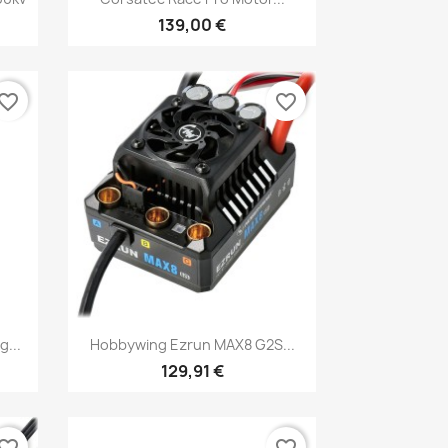
139,00 €
vorite_border
favorite_border
Aperçu rapide

...
Hobbywing Ezrun MAX8 G2S...
129,91 €
vorite_border
favorite_border