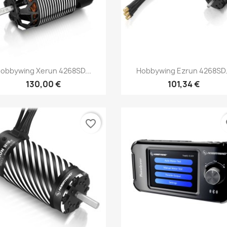
Aperçu rapide
Aperçu rapide


obbywing Xerun 4268SD...
Hobbywing Ezrun 4268SD.
130,00 €
101,34 €
favorite_border
fa