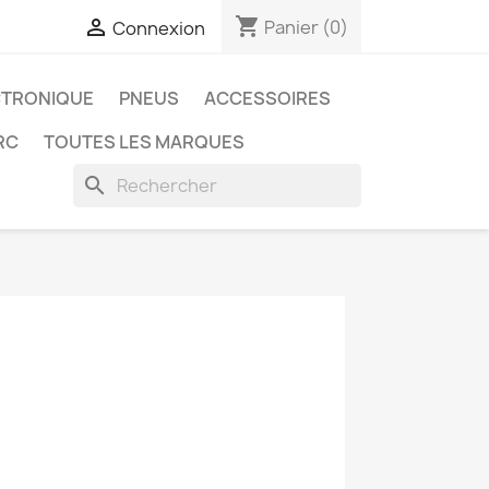
shopping_cart

Panier
(0)
Connexion
CTRONIQUE
PNEUS
ACCESSOIRES
RC
TOUTES LES MARQUES
search