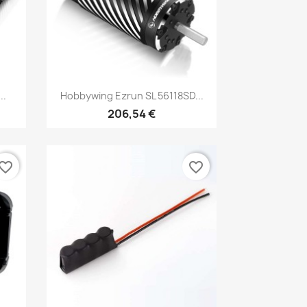
Aperçu rapide

..
Hobbywing Ezrun SL 56118SD...
206,54 €
vorite_border
favorite_border