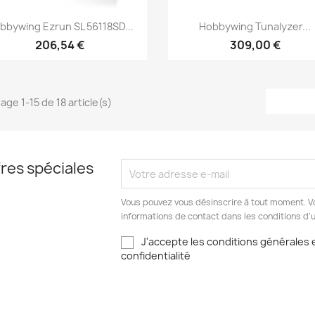
Aperçu rapide
Aperçu rapide


bbywing Ezrun SL 56118SD...
Hobbywing Tunalyzer...
206,54 €
309,00 €
age 1-15 de 18 article(s)
res spéciales
Vous pouvez vous désinscrire à tout moment. V
informations de contact dans les conditions d'ut
J'accepte les conditions générales e
confidentialité