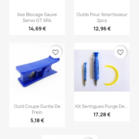
Aperçu rapide
Aperçu rapide


Axe Blocage Sauve
Outils Pour Amortisseur
Servo GT XR4
2pcs
14,69 €
12,96 €
favorite_border
favorite_border
Aperçu rapide
Aperçu rapide


Outil Coupe Durite De
Kit Seringues Purge De...
Frein
17,28 €
5,18 €