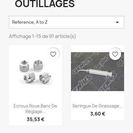
OUTILLAGES

Reference, A to Z
Affichage 1-15 de 91 article(s)
favorite_border
favorite_border
Aperçu rapide
Aperçu rapide


Ecrous Roue Banc De
Seringue De Graissage...
Réglage...
3,60 €
35,53 €