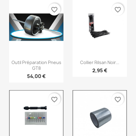
favorite_border
favorite_border
Aperçu rapide
Aperçu rapide


Outil Préparation Pneus
Collier Rilsan Noir...
GT8
2,95 €
54,00 €
favorite_border
favorite_border