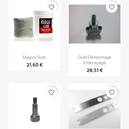
favorite_border
favorite_border
Aperçu rapide
Aperçu rapide


Magux Gum
Outil Démontage
Embrayage
21,60 €
28,51 €
favorite_border
favorite_border