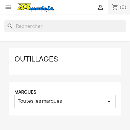
shopping_cart


(0)
search
OUTILLAGES
MARQUES
Toutes les marques
arrow_drop_down