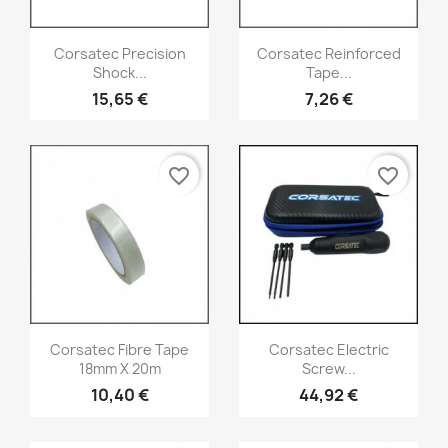
Aperçu rapide
Aperçu rapide


Corsatec Precision
Corsatec Reinforced
Shock...
Tape...
15,65 €
7,26 €
favorite_border
favorite_border
Aperçu rapide
Aperçu rapide


Corsatec Fibre Tape
Corsatec Electric
18mm X 20m
Screw...
10,40 €
44,92 €