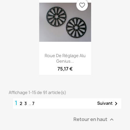
favorite_border
Aperçu rapide

Roue De Réglage Alu
Genius...
75,17 €
Affichage 1-15 de 91 article(s)
1

Suivant
2
3
…
7
Retour en haut
