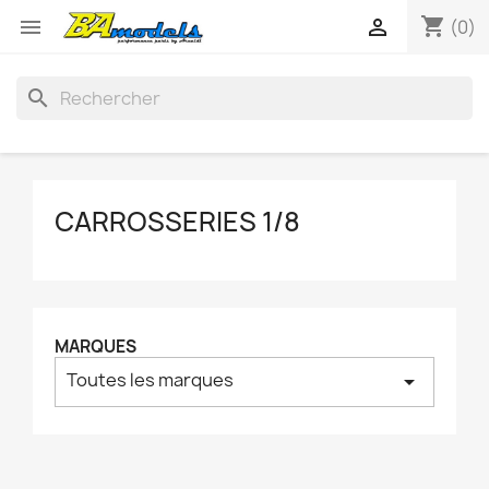
shopping_cart


(0)
search
CARROSSERIES 1/8
MARQUES
Toutes les marques
arrow_drop_down