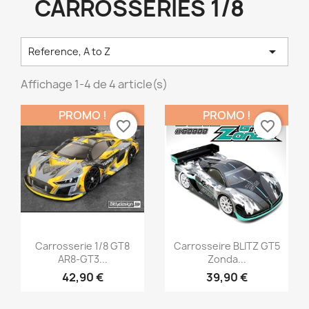
CARROSSERIES 1/8

Reference, A to Z
Affichage 1-4 de 4 article(s)
PROMO !
PROMO !
favorite_border
favorite_border
Aperçu rapide
Aperçu rapide


Carrosserie 1/8 GT8
Carrosseire BLITZ GT5
AR8-GT3...
Zonda...
42,90 €
39,90 €