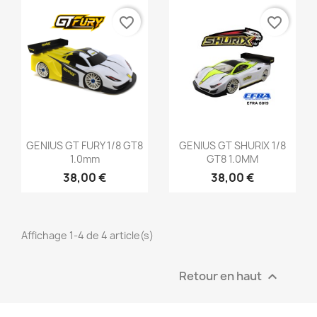
favorite_border
favorite_border
Aperçu rapide
Aperçu rapide


GENIUS GT FURY 1/8 GT8
GENIUS GT SHURIX 1/8
1.0mm
GT8 1.0MM
38,00 €
38,00 €
Affichage 1-4 de 4 article(s)
Retour en haut
