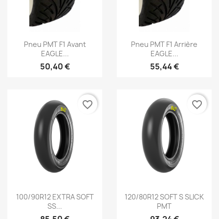
Aperçu rapide
Aperçu rapide


Pneu PMT F1 Avant
Pneu PMT F1 Arrière
EAGLE...
EAGLE...
50,40 €
55,44 €
favorite_border
favorite_border
Aperçu rapide
Aperçu rapide


100/90R12 EXTRA SOFT
120/80R12 SOFT S SLICK
SS...
PMT
85,50 €
93,24 €