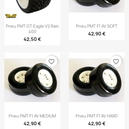
Aperçu rapide
Aperçu rapide


Pneu PMT GT Eagle V2 Rain
Pneu PMT F1 AV SOFT
400
42,90 €
42,50 €
favorite_border
favorite_border
Aperçu rapide
Aperçu rapide


Pneu PMT F1 AV MEDIUM
Pneu PMT F1 AV HARD
42,90 €
42,90 €