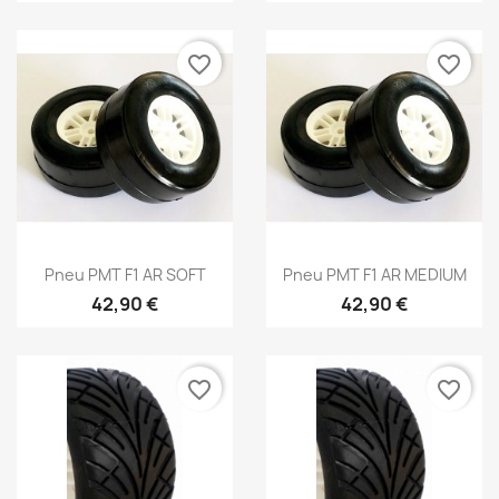
favorite_border
favorite_border
Aperçu rapide
Aperçu rapide


Pneu PMT F1 AR SOFT
Pneu PMT F1 AR MEDIUM
42,90 €
42,90 €
favorite_border
favorite_border