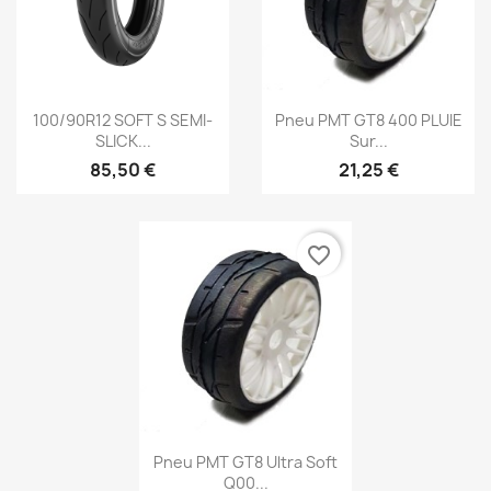
Aperçu rapide
Aperçu rapide


100/90R12 SOFT S SEMI-
Pneu PMT GT8 400 PLUIE
SLICK...
Sur...
85,50 €
21,25 €
favorite_border
Aperçu rapide

Pneu PMT GT8 Ultra Soft
Q00...