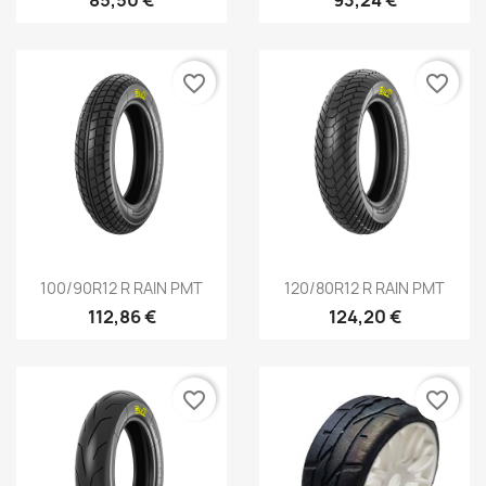
favorite_border
favorite_border
Aperçu rapide
Aperçu rapide


100/90R12 R RAIN PMT
120/80R12 R RAIN PMT
112,86 €
124,20 €
favorite_border
favorite_border