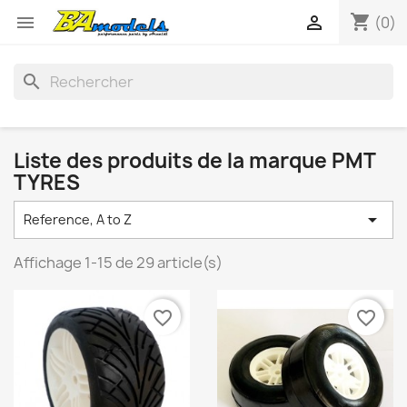
shopping_cart


(0)
search
Liste des produits de la marque PMT
TYRES

Reference, A to Z
Affichage 1-15 de 29 article(s)
favorite_border
favorite_border