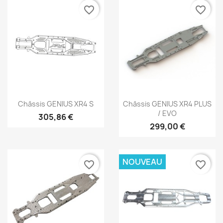
favorite_border
favorite_border
Aperçu rapide
Aperçu rapide


Châssis GENIUS XR4 S
Châssis GENIUS XR4 PLUS
/ EVO
305,86 €
299,00 €
NOUVEAU
favorite_border
favorite_border