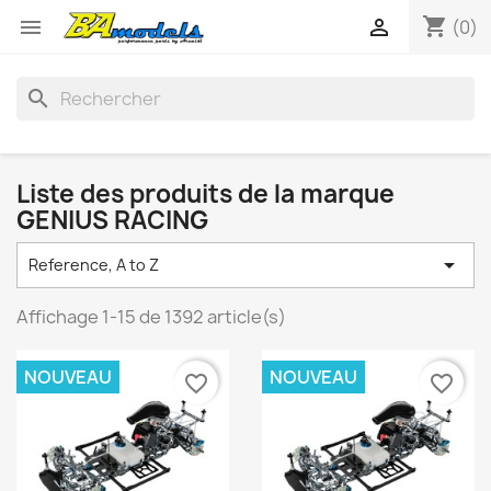
shopping_cart


(0)
search
Liste des produits de la marque
GENIUS RACING

Reference, A to Z
Affichage 1-15 de 1392 article(s)
NOUVEAU
NOUVEAU
favorite_border
favorite_border