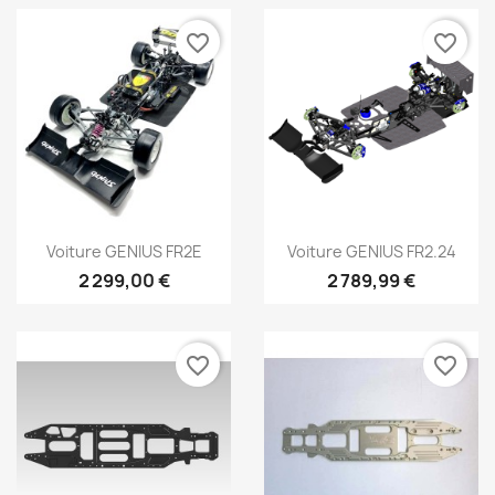
favorite_border
favorite_border
Aperçu rapide
Aperçu rapide


Voiture GENIUS FR2E
Voiture GENIUS FR2.24
2 299,00 €
2 789,99 €
favorite_border
favorite_border