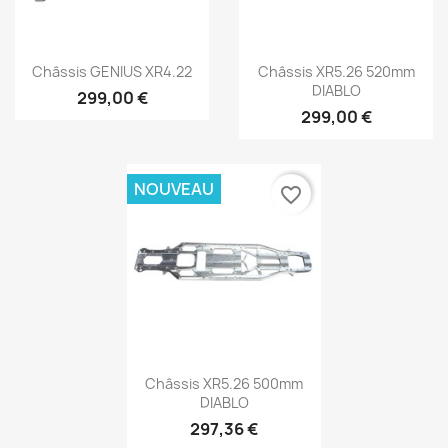
Aperçu rapide
Aperçu rapide


Châssis GENIUS XR4.22
Châssis XR5.26 520mm
DIABLO
299,00 €
299,00 €
NOUVEAU
favorite_border
Aperçu rapide

Châssis XR5.26 500mm
DIABLO
297,36 €