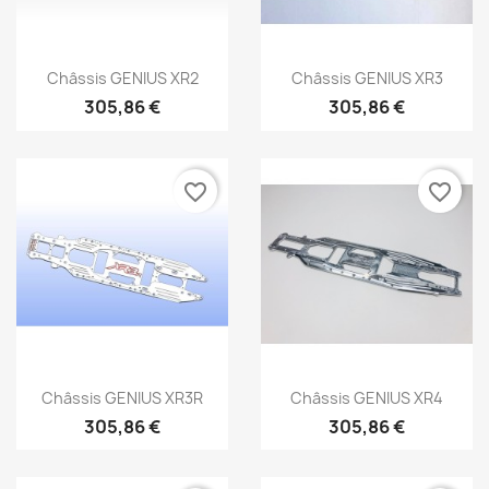
Aperçu rapide
Aperçu rapide


Châssis GENIUS XR2
Châssis GENIUS XR3
305,86 €
305,86 €
favorite_border
favorite_border
Aperçu rapide
Aperçu rapide


Châssis GENIUS XR3R
Châssis GENIUS XR4
305,86 €
305,86 €