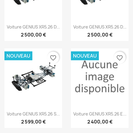
Aperçu rapide
Aperçu rapide


Voiture GENIUS XR5.26 D...
Voiture GENIUS XR5.26 D...
2 500,00 €
2 500,00 €
NOUVEAU
NOUVEAU
favorite_border
favorite_border
Aperçu rapide
Aperçu rapide


Voiture GENIUS XR5.26 S...
Voiture GENIUS XR5.26 E...
2 599,00 €
2 400,00 €