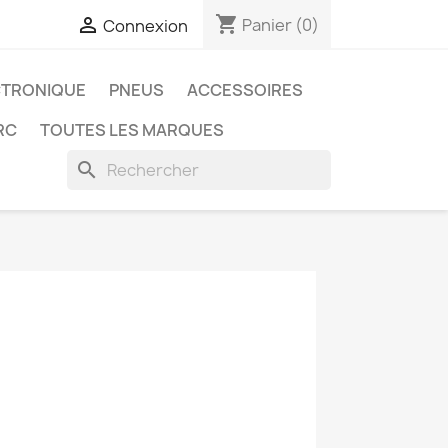
shopping_cart

Panier
(0)
Connexion
CTRONIQUE
PNEUS
ACCESSOIRES
RC
TOUTES LES MARQUES
search