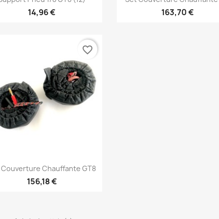
14,96 €
163,70 €
favorite_border
Aperçu rapide

 Couverture Chauffante GT8
156,18 €