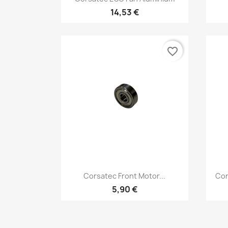
14,53 €
favorite_border
Aperçu rapide

Corsatec Front Motor...
Cor
5,90 €