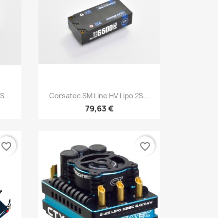
Aperçu rapide

S...
Corsatec SM Line HV Lipo 2S...
79,63 €
favorite_border
favorite_border