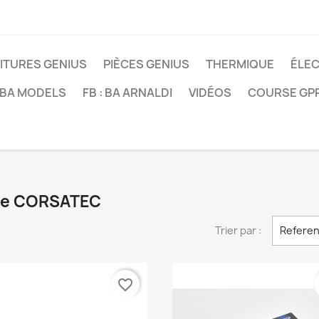
ITURES GENIUS
PIÈCES GENIUS
THERMIQUE
ÉLE
: BA MODELS
FB : BA ARNALDI
VIDÉOS
COURSE GP
rque CORSATEC
Trier par :
Referen
favorite_border