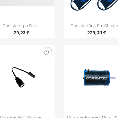
Aperçu rapide
Aperçu rapide


Corsatec Lipo Stick...
Corsatec Dual Pro Charger
29,23 €
229,00 €
favorite_border
Aperçu rapide
Aperçu rapide


Corsatec BEC Stabilizer
Corsatec Race Pro Motor 2