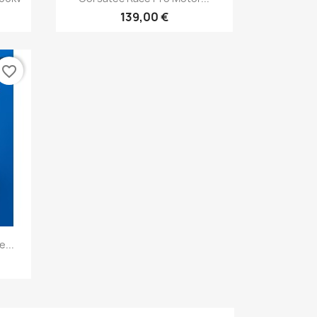
139,00 €
favorite_border
...