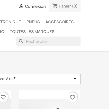
shopping_cart

Panier
(0)
Connexion
CTRONIQUE
PNEUS
ACCESSOIRES
RC
TOUTES LES MARQUES
search

ce, A to Z
favorite_border
favorite_border