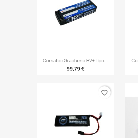
Aperçu rapide

Corsatec Graphene HV+ Lipo...
Cor
99,79 €
favorite_border