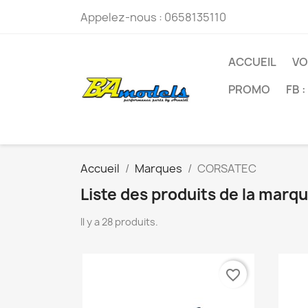
Appelez-nous :
0658135110
ACCUEIL
VO
PROMO
FB 
Accueil
Marques
CORSATEC
Liste des produits de la ma
Il y a 28 produits.
favorite_border