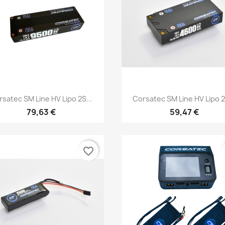
Aperçu rapide
Aperçu rapide


satec SM Line HV Lipo 2S...
Corsatec SM Line HV Lipo 2
79,63 €
59,47 €
favorite_border