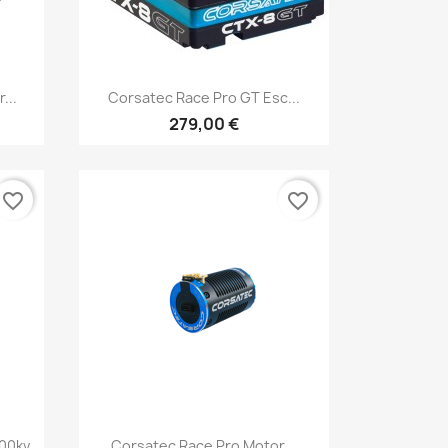
Aperçu rapide

...
Corsatec Race Pro GT Esc...
279,00 €
favorite_border
favorite_border
Aperçu rapide

100kv
Corsatec Race Pro Motor...