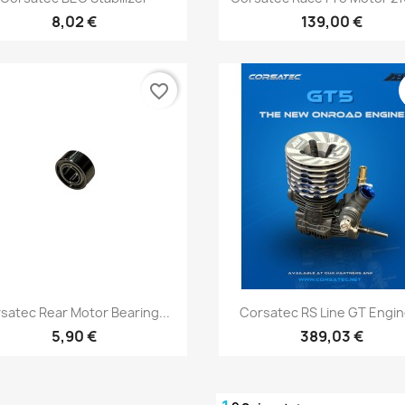
8,02 €
139,00 €
favorite_border
Aperçu rapide
Aperçu rapide


satec Rear Motor Bearing...
Corsatec RS Line GT Engine
5,90 €
389,03 €