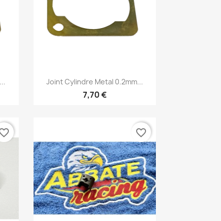
Aperçu rapide

..
Joint Cylindre Metal 0.2mm...
7,70 €
vorite_border
favorite_border