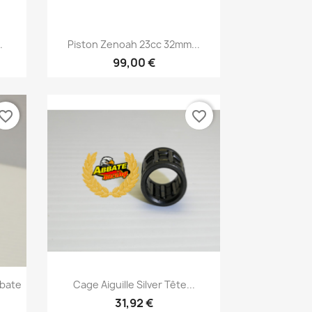
Aperçu rapide

.
Piston Zenoah 23cc 32mm...
99,00 €
vorite_border
favorite_border
Aperçu rapide

bbate
Cage Aiguille Silver Tête...
31,92 €