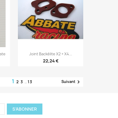
Aperçu rapide

ate
Joint Backélite X2 + X4...
22,24 €
1

Suivant
2
3
…
13