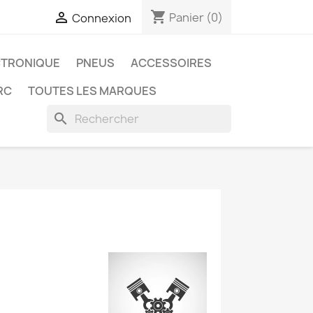
shopping_cart

Panier
(0)
Connexion
CTRONIQUE
PNEUS
ACCESSOIRES
RC
TOUTES LES MARQUES
search