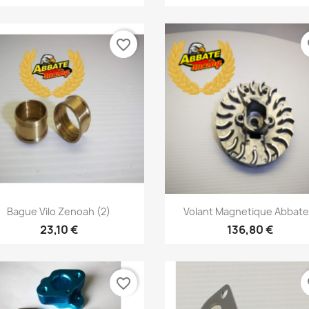
favorite_border
fa
Aperçu rapide
Aperçu rapide


Bague Vilo Zenoah (2)
Volant Magnetique Abbate.
23,10 €
136,80 €
favorite_border
fa