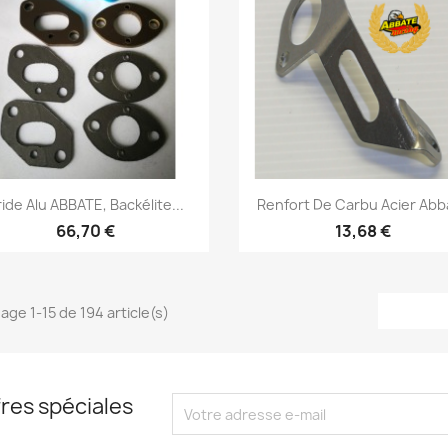
Aperçu rapide
Aperçu rapide


ide Alu ABBATE, Backélite...
Renfort De Carbu Acier Abb
66,70 €
13,68 €
hage 1-15 de 194 article(s)
res spéciales