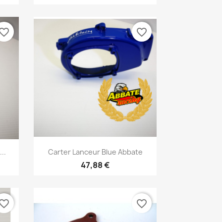
vorite_border
favorite_border
Aperçu rapide

..
Carter Lanceur Blue Abbate
47,88 €
vorite_border
favorite_border