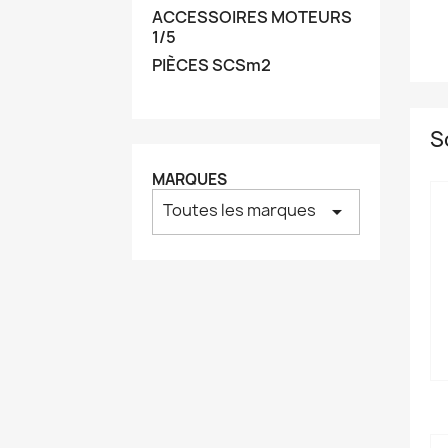
ACCESSOIRES MOTEURS
1/5
PIÈCES SCSm2
S
MARQUES
Toutes les marques
arrow_drop_down