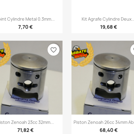
Aperçu rapide
Aperçu rapide


oint Cylindre Metal 0.3mm...
Kit Agrafe Cylindre Deux..
7,70 €
19,68 €
favorite_border
fa
Aperçu rapide
Aperçu rapide


iston Zenoah 23cc 32mm...
Piston Zenoah 26cc 34mm A
71,82 €
68,40 €