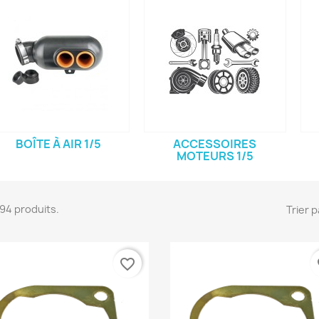
BOÎTE À AIR 1/5
ACCESSOIRES
MOTEURS 1/5
 194 produits.
Trier p
favorite_border
fa