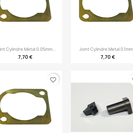
Aperçu rapide
Aperçu rapide


int Cylindre Metal 0.05mm...
Joint Cylindre Metal 0.1mm.
7,70 €
7,70 €
favorite_border
fa