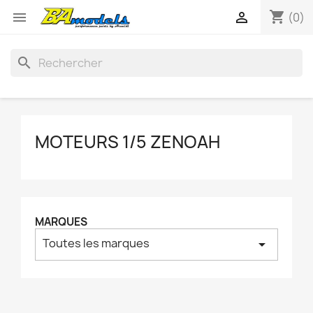
shopping_cart


(0)
search
MOTEURS 1/5 ZENOAH
MARQUES
Toutes les marques
arrow_drop_down