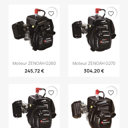
favorite_border
favorite_border
Aperçu rapide
Aperçu rapide


Moteur ZENOAH G260
Moteur ZENOAH G270
245,72 €
304,20 €
favorite_border
favorite_border