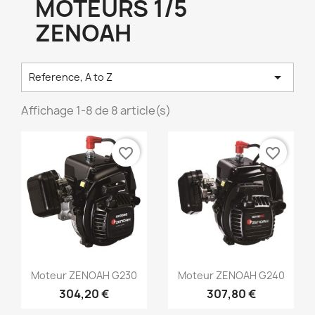
MOTEURS 1/5
ZENOAH

Reference, A to Z
Affichage 1-8 de 8 article(s)
favorite_border
favorite_border
Aperçu rapide
Aperçu rapide


Moteur ZENOAH G230
Moteur ZENOAH G240
304,20 €
307,80 €