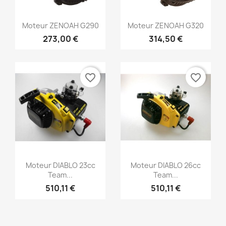
Aperçu rapide
Aperçu rapide


Moteur ZENOAH G290
Moteur ZENOAH G320
273,00 €
314,50 €
favorite_border
favorite_border
Aperçu rapide
Aperçu rapide


Moteur DIABLO 23cc
Moteur DIABLO 26cc
Team...
Team...
510,11 €
510,11 €