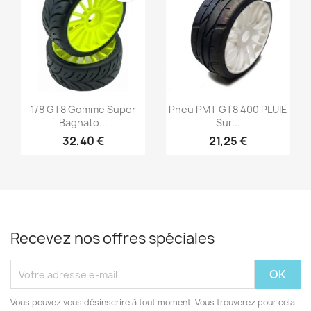
Aperçu rapide
Aperçu rapide


1/8 GT8 Gomme Super
Pneu PMT GT8 400 PLUIE
Bagnato...
Sur...
32,40 €
21,25 €
Recevez nos offres spéciales
Vous pouvez vous désinscrire à tout moment. Vous trouverez pour cela