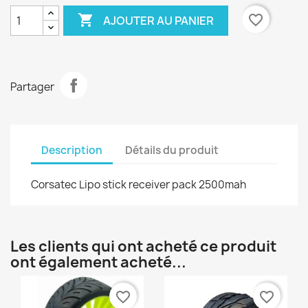

favorite_border
AJOUTER AU PANIER
Partager
Description
Détails du produit
Corsatec Lipo stick receiver pack 2500mah
Les clients qui ont acheté ce produit
ont également acheté...
favorite_border
favorite_border