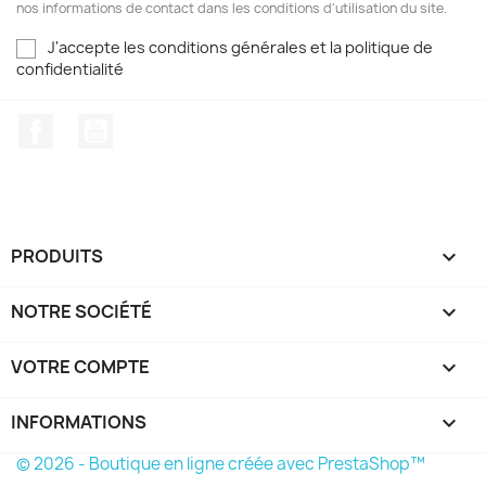
nos informations de contact dans les conditions d'utilisation du site.
J'accepte les conditions générales et la politique de
confidentialité
Facebook
YouTube
PRODUITS

NOTRE SOCIÉTÉ

VOTRE COMPTE

INFORMATIONS
keyboard_arrow_down
© 2026 - Boutique en ligne créée avec PrestaShop™